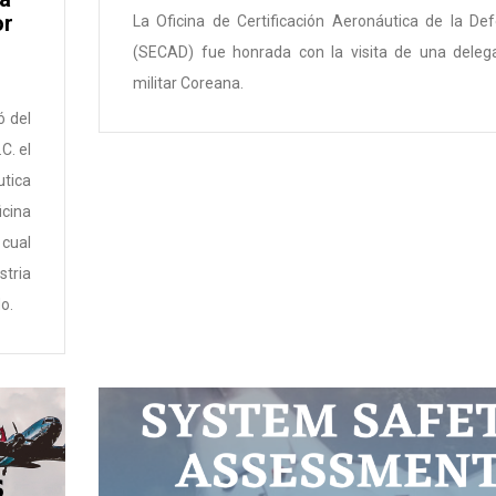
or
La Oficina de Certificación Aeronáutica de la De
(SECAD) fue honrada con la visita de una deleg
militar Coreana.
ó del
C. el
tica
cina
 cual
tria
o.