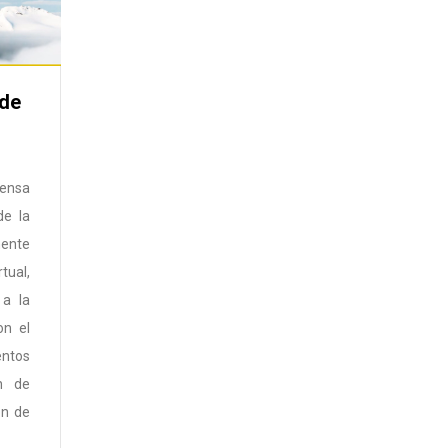
 de
fensa
de la
ente
tual,
 a la
on el
entos
ón de
ón de