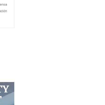
fensa
ación