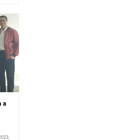
a a
023,