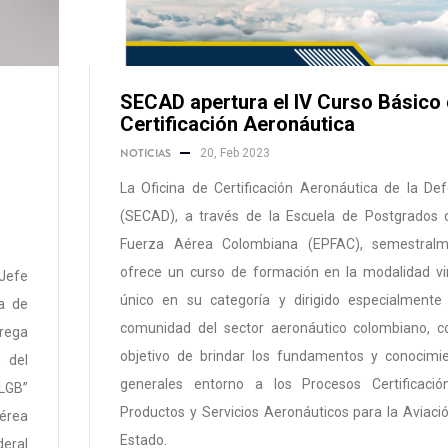
SECAD apertura el IV Curso Básico
Certificación Aeronáutica
NOTICIAS
20, Feb 2023
La Oficina de Certificación Aeronáutica de la De
(SECAD), a través de la Escuela de Postgrados 
Fuerza Aérea Colombiana (EPFAC), semestralm
ofrece un curso de formación en la modalidad vir
Jefe
único en su categoría y dirigido especialmente
na de
comunidad del sector aeronáutico colombiano, c
trega
objetivo de brindar los fundamentos y conocimi
 del
generales entorno a los Procesos Certificaci
LGB”
Productos y Servicios Aeronáuticos para la Aviaci
érea
Estado.
deral