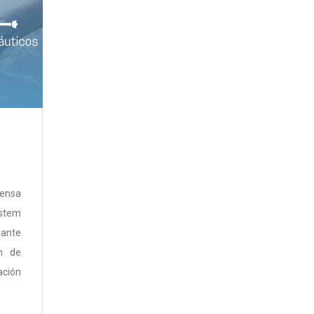
fensa
ystem
pante
ón de
ación