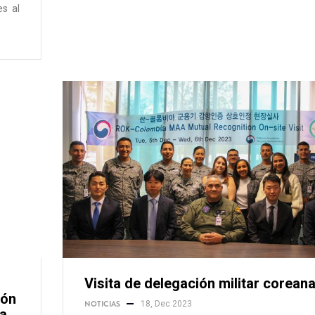
es al
Visita de delegación militar corean
ión
NOTICIAS
18, Dec 2023
ra