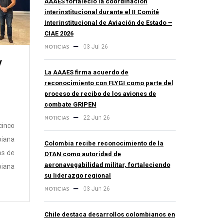
AAAES fortaleció la coordinación
interinstitucional durante el II Comité
Interinstitucional de Aviación de Estado –
CIAE 2026
NOTICIAS
03 Jul 26
y
La AAAES firma acuerdo de
reconocimiento con FLYGI como parte del
proceso de recibo de los aviones de
combate GRIPEN
NOTICIAS
22 Jun 26
inco
biana
Colombia recibe reconocimiento de la
ros de
OTAN como autoridad de
aeronavegabilidad militar, fortaleciendo
biana
su liderazgo regional
NOTICIAS
03 Jun 26
Chile destaca desarrollos colombianos en