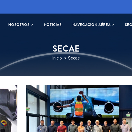
ION
NOSOTROS
NOTICIAS
NAVEGACIÓN AÉREA
SE
SECAE
SOBRESCRIBIR
Inicio
Secae
ENLACES
DE
AYUDA
A
LA
NAVEGACIÓN