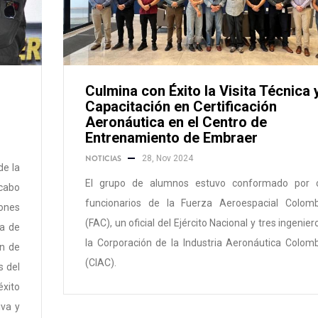
Culmina con Éxito la Visita Técnica 
Capacitación en Certificación
Aeronáutica en el Centro de
Entrenamiento de Embraer
NOTICIAS
28, Nov 2024
de la
El grupo de alumnos estuvo conformado por c
 cabo
funcionarios de la Fuerza Aeroespacial Colom
ones
(FAC), un oficial del Ejército Nacional y tres ingenie
ca de
la Corporación de la Industria Aeronáutica Colom
ón de
(CIAC).
s del
éxito
iva y