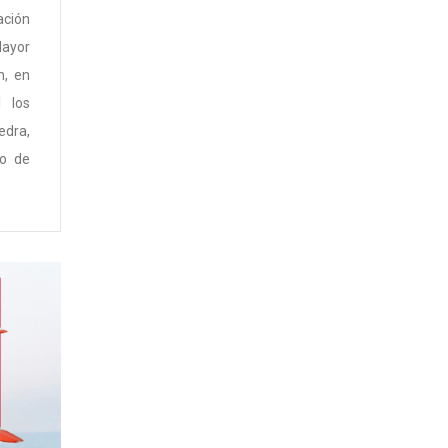
ción
Mayor
n, en
I los
edra,
no de