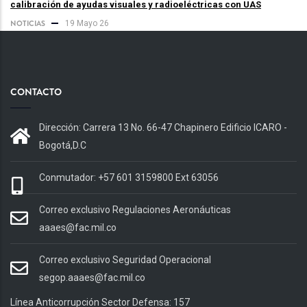
calibración de ayudas visuales y radioeléctricas con UAS
NOTICIAS
19 Mayo 26
CONTACTO
Dirección: Carrera 13 No. 66-47 Chapinero Edificio ICARO -
Bogotá,D.C
Conmutador: +57 601 3159800 Ext 63056
Correo exclusivo Regulaciones Aeronáuticas
aaaes@fac.mil.co
Correo exclusivo Seguridad Operacional
segop.aaaes@fac.mil.co
Línea Anticorrupción Sector Defensa: 157