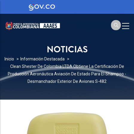
NOTICIAS
SOBRESCRIBIR
Inicio
Información Destacada
Clean Shester De Colombia LTDA Obtiene La Certificación De
ENLACES
Producción Aeronáutica Aviación De Estado Para El Shampoo -
DE
Desmanchador Exterior De Aviones S-482
AYUDA
A
LA
NAVEGACIÓN