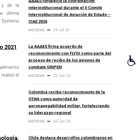
AAAES fortaleció la coordinación
 y de la
interinstitucional durante el II Comité
ta última
Interinstitucional de Aviación de Estado –
ic Systems
CIAE 2026
NOTICIAS
03 Jul 26
do 2021
La AAAES firma acuerdo de
reconocimiento con FLYGI como parte del
proceso de recibo de los aviones de
plimiento
combate GRIPEN
realizó el
NOTICIAS
22 Jun 26
Colombia recibe reconocimiento de la
OTAN como autoridad de
aeronavegabilidad militar, fortaleciendo
su liderazgo regional
NOTICIAS
03 Jun 26
ología,
Chile destaca desarrollos colombianos en