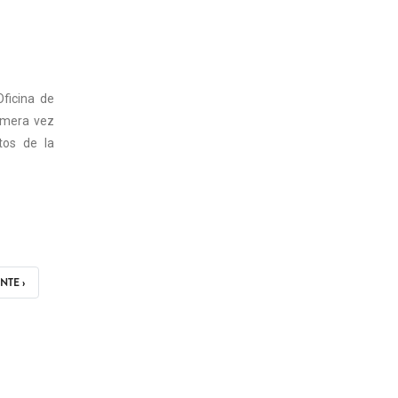
Oficina de
rimera vez
tos de la
ENTE
NTE ›
A