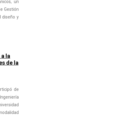
icos, un
de Gestión
l diseño y
a la
s de la
rticipó de
ngeniería
iversidad
 modalidad