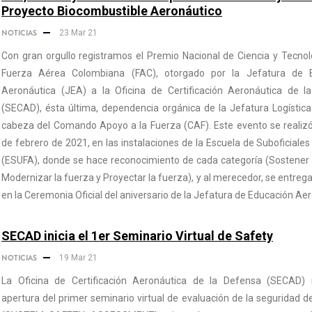
Proyecto Biocombustible Aeronáutico
NOTICIAS
23 Mar 21
Con gran orgullo registramos el Premio Nacional de Ciencia y Tecnol
Fuerza Aérea Colombiana (FAC), otorgado por la Jefatura de 
Aeronáutica (JEA) a la Oficina de Certificación Aeronáutica de l
(SECAD), ésta última, dependencia orgánica de la Jefatura Logístic
cabeza del Comando Apoyo a la Fuerza (CAF). Este evento se realizó
de febrero de 2021, en las instalaciones de la Escuela de Suboficiales
(ESUFA), donde se hace reconocimiento de cada categoría (Sostener 
Modernizar la fuerza y Proyectar la fuerza), y al merecedor, se entrega
en la Ceremonia Oficial del aniversario de la Jefatura de Educación Ae
SECAD inicia el 1er Seminario Virtual de Safety
NOTICIAS
19 Mar 21
La Oficina de Certificación Aeronáutica de la Defensa (SECAD) r
apertura del primer seminario virtual de evaluación de la seguridad d