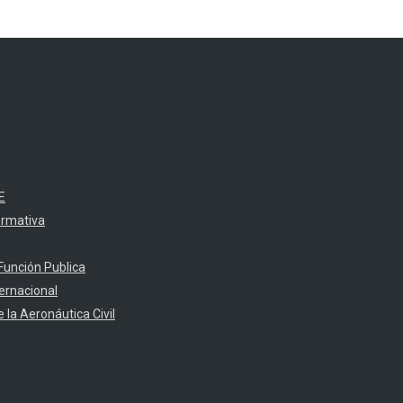
E
ormativa
Función Publica
ternacional
 la Aeronáutica Civil