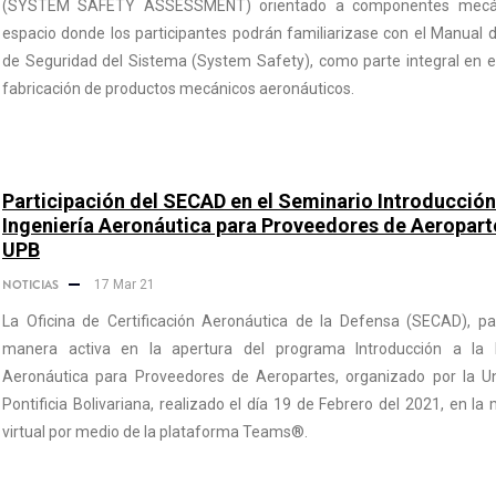
(SYSTEM SAFETY ASSESSMENT) orientado a componentes mecán
espacio donde los participantes podrán familiarizase con el Manual 
de Seguridad del Sistema (System Safety), como parte integral en e
fabricación de productos mecánicos aeronáuticos.
Participación del SECAD en el Seminario Introducción 
Ingeniería Aeronáutica para Proveedores de Aeroparte
UPB
NOTICIAS
17 Mar 21
La Oficina de Certificación Aeronáutica de la Defensa (SECAD), pa
manera activa en la apertura del programa Introducción a la I
Aeronáutica para Proveedores de Aeropartes, organizado por la Un
Pontificia Bolivariana, realizado el día 19 de Febrero del 2021, en la
virtual por medio de la plataforma Teams®.