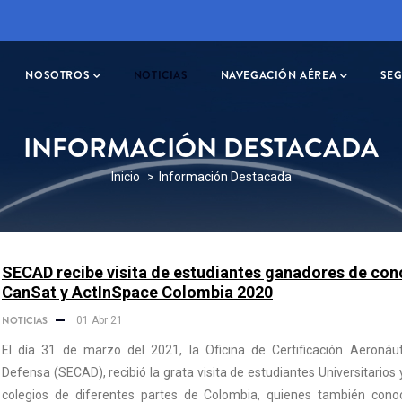
ION
NOSOTROS
NOTICIAS
NAVEGACIÓN AÉREA
SE
INFORMACIÓN DESTACADA
SOBRESCRIBIR
Inicio
Información Destacada
ENLACES
DE
AYUDA
SECAD recibe visita de estudiantes ganadores de con
A
CanSat y ActInSpace Colombia 2020
LA
NOTICIAS
01 Abr 21
NAVEGACIÓN
El día 31 de marzo del 2021, la Oficina de Certificación Aeronáut
Defensa (SECAD), recibió la grata visita de estudiantes Universitarios 
colegios de diferentes partes de Colombia, quienes también conoc