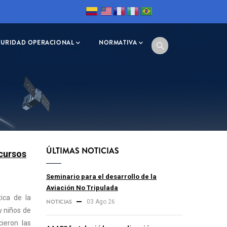
GURIDAD OPERACIONAL
NORMATIVA
ÚLTIMAS NOTICIAS
cursos
Seminario para el desarrollo de la
Aviación No Tripulada
ica de la
NOTICIAS
03 Ago 26
y niños de
ieron las