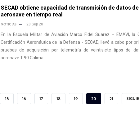
SECAD obtiene capacidad de transmisión de datos de
aeronave en tiempo real
NOTICIAS
28 Sep 20
En la Escuela Militar de Aviación Marco Fidel Suarez – EMAVI, la 
Certificación Aeronáutica de la Defensa - SECAD, llevó a cabo por p
pruebas de adquisición por telemetría de veintisiete tipos de da
aeronave T-90 Calima.
NA
PÁGINA
15
PÁGINA
16
PÁGINA
17
PÁGINA
18
PÁGINA
19
PÁGINA
20
PÁGINA
21
SIGUI
SIGUIE
ACTUAL
PÁGIN