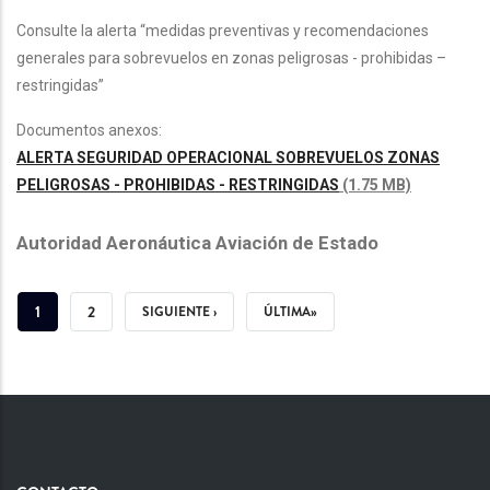
Consulte la alerta “medidas preventivas y recomendaciones
generales para sobrevuelos en zonas peligrosas - prohibidas –
restringidas”
Documentos anexos:
ALERTA SEGURIDAD OPERACIONAL SOBREVUELOS ZONAS
PELIGROSAS - PROHIBIDAS - RESTRINGIDAS
(1.75 MB)
Autoridad Aeronáutica Aviación de Estado
PAGINACIÓN
PÁGINA
1
PÁGINA
2
SIGUIENTE
SIGUIENTE ›
ÚLTIMA
ÚLTIMA»
ACTUAL
PÁGINA
PÁGINA