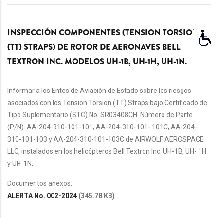
INSPECCIÓN COMPONENTES (TENSION TORSION
(TT) STRAPS) DE ROTOR DE AERONAVES BELL
TEXTRON INC. MODELOS UH-1B, UH-1H, UH-1N.
Informar a los Entes de Aviación de Estado sobre los riesgos
asociados con los Tension Torsion (TT) Straps bajo Certificado de
Tipo Suplementario (STC) No. SR03408CH. Número de Parte
(P/N): AA-204-310-101-101, AA-204-310-101- 101C, AA-204-
310-101-103 y AA-204-310-101-103C de AIRWOLF AEROSPACE
LLC, instalados en los helicópteros Bell Textron Inc. UH-1B, UH- 1H
y UH-1N.
Documentos anexos:
ALERTA No. 002-2024
(345.78 KB)